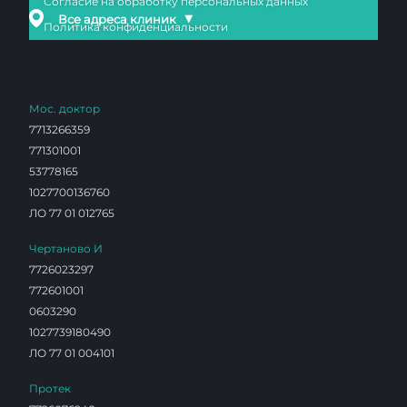
Согласие на обработку персональных данных
▼
Все адреса клиник
Политика конфиденциальности
Мос. доктор
7713266359
771301001
53778165
1027700136760
ЛО 77 01 012765
Чертаново И
7726023297
772601001
0603290
1027739180490
ЛО 77 01 004101
Протек