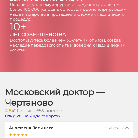
Доверьтесь нашему хирургическому опыту с опытом
более 100 000 успешных операций, демонстрирующим
наше мастерство в проведении сложных медицинских
процедур.
10+
ЛЕТ СОВЕРШЕНСТВА
Воспользуйтесь более чем 30-летним опытом, создав
наследие передового опыта и доверия к медицинским
услугам.
Московский доктор —
Чертаново
4,8
421 отзыв • 655 оценок
Открыть на Яндекс Картах
Анастасия Латышева
6 марта 2025
★★★★★