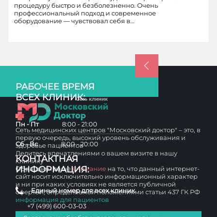
процедуру быстро и безболезненно. Очень
профессиональный подход и современное
оборудование — чувствовал себя в…
РАБОЧЕЕ ВРЕМЯ
ВСЕХ КЛИНИК:
Пн - Пт
8:00 - 21:00
Сеть медицинских центров "Московский доктор" – это, в
первую очередь, высокий уровень обслуживания и
Сб - Вс
8:00 - 20:00
здоровье пациентов
Делитесь впечатлениями о вашем визите в нашу
КОНТАКТНАЯ
клинику
ИНФОРМАЦИЯ:
Обращаем ваше
внимание
на то, что данный интернет-
сайт носит исключительно информационный характер
и ни при каких условиях не является публичной
Единый номер для всех клиник
офертой, определяемой положениями статьи 437 ГК РФ
информация для пациентов
+7 (499) 600-03-03