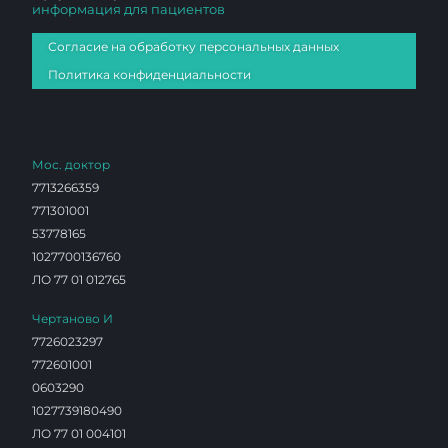
информация для пациентов
Согласие на обработку персональных данных
Политика конфиденциальности
Мос. доктор
7713266359
771301001
53778165
1027700136760
ЛО 77 01 012765
Чертаново И
7726023297
772601001
0603290
1027739180490
ЛО 77 01 004101